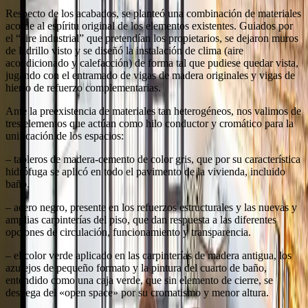
Respecto de los acabados, se planteó una combinación de materiales
acorde al espíritu original de los elementos existentes. Guiados por
el “aire industrial” que pretendían los propietarios, se dejaron muros
de ladrillo visto y se diseñó la instalación de clima (aire
acondicionado y calefacción) de forma tal que pudiese quedar vista,
jugando con el entramado de vigas de madera originales y vigas de
hierro de refuerzo complementarias.
Ante la preexistencia de materiales tan heterogéneos, nos valimos de
tres elementos que actúan como hilo conductor y cromático para la
unificación de los espacios:
– tableros de madera-cemento de color gris, que por su característica
hidrófuga se aplicó en todo el pavimento de la vivienda, incluido
baño.
– acero negro, presente en los refuerzos estructurales y las nuevas y
amplias carpinterías del piso, que dan respuesta a las diferentes
opciones de circulación, funcionamiento y transparencia.
– el color verde aplicado en las carpinterías de madera antigua, los
azulejos de pequeño formato y la pintura del cuarto de baño,
entendido como una caja verde, que sin elemento de cierre, se
despega del «open space» por su cromatismo y menor altura.