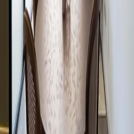
Next →
EME 3
Studio
Carrer del Racó, 14. 08810 Sant Pere de Ribes, Barcelona.
info@gokostudio.com
+34 936 885 259
Navigation
Projects
About us
Journal
Press
Contact
Follow us