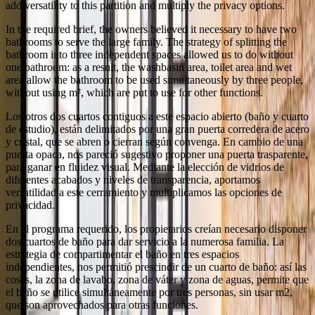
add versatility to this partition and multiply the privacy options.
In the required brief, the owners believed it necessary to have two
bathrooms to serve the large family. The strategy of splitting the
bathroom into three independent spaces allowed us to do without
one bathroom: as a result, the washbasin area, toilet area and wet
area allow the bathroom to be used simultaneously by three people,
without using m², which are put to use for other functions.
Los otros dos cuartos contiguos a este espacio abierto (baño y cuarto
de estudio), están delimitados por una gran puerta corredera de acero
y cristal, que se abren o cierran según convenga. En cambio de una
puerta opaca, nos pareció sugestivo proponer una puerta trasparente,
para ganar en fluidez visual. Mediante la elección de vidrios de
diferentes acabados y niveles de transparencia, aportamos
versatilidad a este cerramiento y multiplicamos las opciones de
privacidad.
En el programa requerido, los propietarios creían necesario disponer
dos cuartos de baño para dar servicio a la numerosa familia. La
estrategia de compartimentar el baño en tres espacios
independientes, nos permitió prescindir de un cuarto de baño: así las
cosas, la zona de lavabo, zona de váter y zona de aguas, permite que
el baño se utilice simultáneamente por tres personas, sin usar m2,
que son aprovechados para otras funciones.