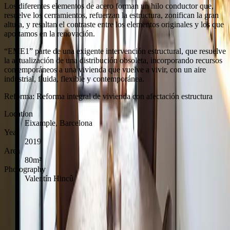
Los diferentes elementos de acero forman un hilo conductor que,
resuelve los cerramientos, refuerzan la estructura, zonifican la gran
altura, y resaltan el contraste entre los elementos originales y los que
aportamos en la renovación.
“EME1” parte de una exigente intervención estructural, que resuelve
la actualización de una distribución obsoleta, incorporando recursos
contemporáneos a una vivienda que vuelve a vivir, con un aire
industrial, fluida, flexible y contemporánea.
Reforma: Reforma integral de vivienda con afectación estructura
Location
Eixample, Barcelona
Year
2019
Area
80m²
Photography
Valentín Hincû
← Previous
2:1