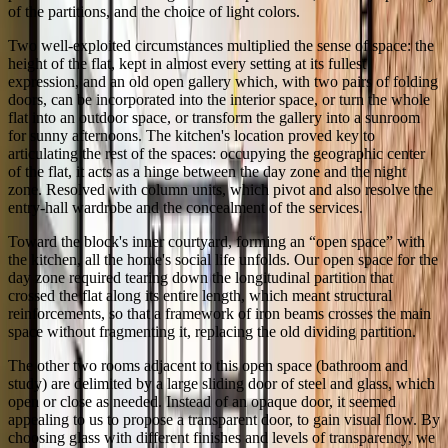
of the partitions, and the choice of light colors.
Two well-exploited circumstances multiplied the sense of space: the
height of the flat, kept in almost every setting at its fullest
expression, and an old open gallery which, with two pairs of folding
doors, can be incorporated into the interior space, or turn the whole
flat into an outdoor space, or transform the gallery into a sunroom
for sunny afternoons. The kitchen's location proved key to
articulating the rest of the spaces: occupying the geographic center
of the flat, it acts as a hinge between the day zone and the night
zone. Resolved with column units, which pivot and also resolve the
entry-hall wardrobe and the concealment of the services.
Toward the block's inner courtyard, forming an “open space” with
the kitchen, all the home's social life unfolds. Our open space for the
day zone required tearing down the longitudinal partition that
crossed the flat along its entire length, which meant structural
reinforcements, so that a framework of iron beams crosses the main
space without fragmenting it, replacing the old dividing partition.
The other two rooms adjacent to this open space (bathroom and
study) are delimited by a large sliding door of steel and glass, which
open or close as needed. Instead of an opaque door, it seemed
appealing to us to propose a transparent door, to gain visual flow. By
choosing glass with different finishes and levels of transparency, we