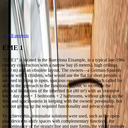
Skip to content
Projects
About us
Journal
Press
Contact
ES
·
EN
·
CA
·
FR
← All projects
EME 1
“EME1” is located in the Barcelona Eixample, in a typical late-19th-
century construction with a narrow bay (6 meters), high ceilings
(3.40 m) and an obsolete layout. The owners—a German-Spanish
couple with 3 children, who would use the flat for short periods—
are used to living in open, spacious environments, which called for
skill in the approach to the functional layout, to reconcile the
physical limitations of the inherited flat (80 m²) with an extensive
brief: day zone + 3 bedrooms + 2 bathrooms, without giving up the
flow and spaciousness in keeping with the owners' personality, but
without giving up the required functionality and privacy either.
To achieve this, minimalist solutions were used, such as the open-
plan device to unify spaces with complementary functions, the
predominance of the straight line and pure forms, the visual porosity