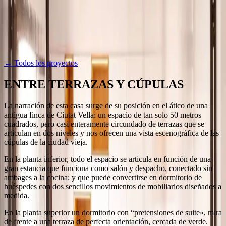
Saltar al contenido
Proyectos
Sobre nosotros
Bitácora
Prensa
Contacto
ES
·
EN
·
CA
·
FR
← Todos los proyectos
ENTRE TERRAZAS Y CÚPULAS
La narración de esta casa surge de su posición en el ático de una
antigua finca de Ciutat Vella: un espacio de tan solo 50 metros
cuadrados, pero casi enteramente circundado de terrazas que se
articulan en dos niveles y nos ofrecen una vista escenográfica de las
cúpulas de la ciudad vieja.
En la planta inferior, todo el espacio se articula en función de una
gran estancia que funciona como salón y despacho, conectado sin
ambages a la cocina; y que puede convertirse en dormitorio de
huéspedes con dos sencillos movimientos de mobiliarios diseñados a
medida.
En la planta superior un dormitorio con “pretensiones de suite», mira
de frente a una terraza de perfecta orientación, cercada de verde.