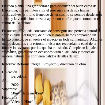
En cada planta, una gran terraza para disfrutar del buen clima de
Barcelona, nos permiten vivir el piso más allá de sus límites
constructivos. El ritmo frenético de turistas no se percibe desde aquí
arriba y la ventilación cruzada aporta un confort poco común en el
centro de Barcelona.
En nuestra búsqueda constante de conseguir una perfecta sintonía
entre el alma del lugar y de quien la habita, hemos preparado un
lienzo blanco que envuelve el espacio en toda su magnitud. Algunos
muros desnudos y la estructura vista nos recuerdan la edad de la
finca y los avatares por los que ha transitado. Completan la paleta
cromática, grises que en ocasiones viran al azulado y toques de
madera natural que confieren cálidos detalles de luz.
Reforma: Reforma integral. Proyecto y dirección de obra.
Ubicación
Barcelona
Año
2022
Superficie
50m² + terrazas 45m²
Fotografía
Valentín Hincû