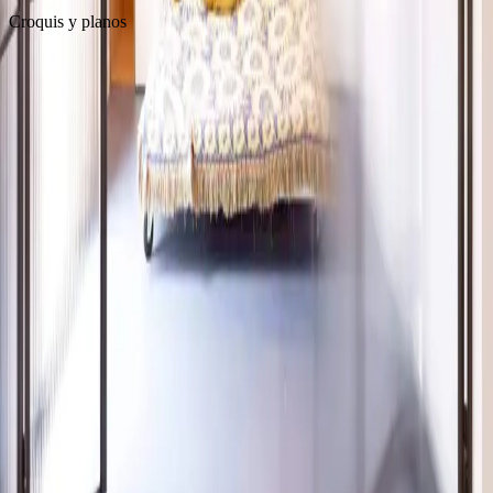
Croquis y planos
← Anterior
CORTINES
Siguiente →
CASA YAD
Estudio
Carrer del Racó, 14. 08810 Sant Pere de Ribes, Barcelona.
info@gokostudio.com
+34 936 885 259
Navegación
Proyectos
Sobre nosotros
Bitácora
Prensa